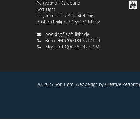
Partyband I Galaband
Soft Light
Ulli Jünemann / Anja Stehling
Bastion Philipp 3 / 55131 Mainz
booking@soft-light.de
Büro
+49 (0)6131 9204014
Mobil
+49 (0)176 34274960
© 2023 Soft Light. Webdesign by Creative Performer