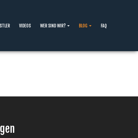
STLER
VIDEOS
WER SIND WIR?
BLOG
FAQ
ngen